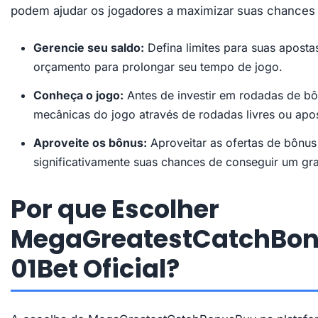
podem ajudar os jogadores a maximizar suas chances
Gerencie seu saldo:
Defina limites para suas aposta
orçamento para prolongar seu tempo de jogo.
Conheça o jogo:
Antes de investir em rodadas de bô
mecânicas do jogo através de rodadas livres ou apo
Aproveite os bônus:
Aproveitar as ofertas de bônus
significativamente suas chances de conseguir um gr
Por que Escolher
MegaGreatestCatchBon
01Bet Oficial?