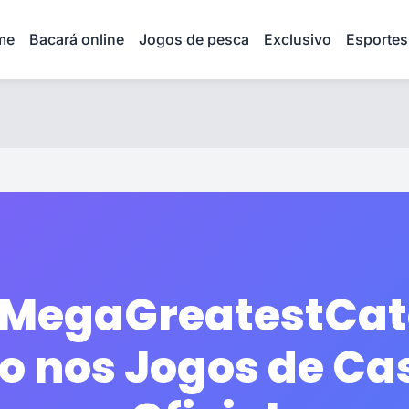
me
Bacará online
Jogos de pesca
Exclusivo
Esportes
l: MegaGreatestC
 nos Jogos de Cas