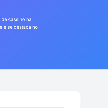
 de cassino na
ele se destaca no