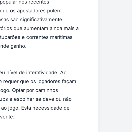
 popular nos recentes
 que os apostadores pulem
as são significativamente
atórios que aumentam ainda mais a
tubarões e correntes marítimas
ande ganho.
 nível de interatividade. Ao
ogo requer que os jogadores façam
 jogo. Optar por caminhos
-ups e escolher se deve ou não
ao jogo. Esta necessidade de
vente.