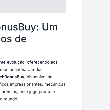
onusBuy: Um
gos de
nte evolução, oferecendo aos
 emocionantes. Um dos
tchBonusBuy
, disponível na
ficos impressionantes, mecânicas
s prêmios, este jogo promete
o o mundo.