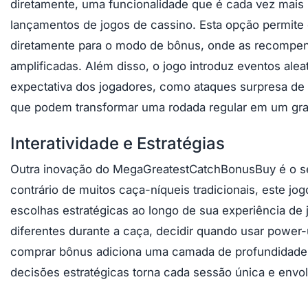
diretamente, uma funcionalidade que é cada vez mais
lançamentos de jogos de cassino. Esta opção permite
diretamente para o modo de bônus, onde as recompens
amplificadas. Além disso, o jogo introduz eventos ale
expectativa dos jogadores, como ataques surpresa de 
que podem transformar uma rodada regular em um gr
Interatividade e Estratégias
Outra inovação do MegaGreatestCatchBonusBuy é o seu
contrário de muitos caça-níqueis tradicionais, este j
escolhas estratégicas ao longo de sua experiência de
diferentes durante a caça, decidir quando usar power
comprar bônus adiciona uma camada de profundidade 
decisões estratégicas torna cada sessão única e envol