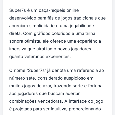
Super7s é um caça-níqueis online
desenvolvido para fãs de jogos tradicionais que
apreciam simplicidade e uma jogabilidade
direta. Com gráficos coloridos e uma trilha
sonora otimista, ele oferece uma experiência
imersiva que atrai tanto novos jogadores
quanto veteranos experientes.
O nome 'Super7s' já denota uma referência ao
número sete, considerado auspicioso em
muitos jogos de azar, trazendo sorte e fortuna
aos jogadores que buscam acertar
combinações vencedoras. A interface do jogo
é projetada para ser intuitiva, proporcionando