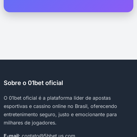
Sobre o 01bet oficial
O 01bet oficial é a plataforma líder de apostas
esportivas e cassino online no Brasil, oferecendo
entretenimento seguro, justo e emocionante para
milhares de jogadores.
E-mail:
contato@5hbet.us.com