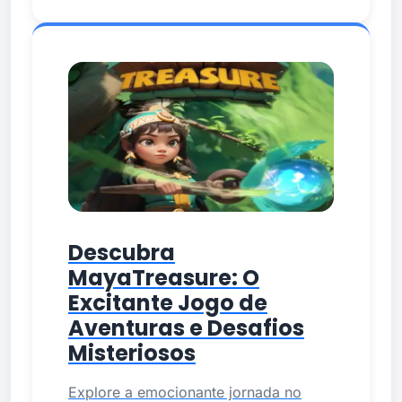
Descubra
MayaTreasure: O
Excitante Jogo de
Aventuras e Desafios
Misteriosos
Explore a emocionante jornada no