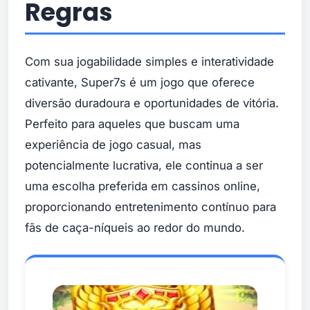
Regras
Com sua jogabilidade simples e interatividade
cativante, Super7s é um jogo que oferece
diversão duradoura e oportunidades de vitória.
Perfeito para aqueles que buscam uma
experiência de jogo casual, mas
potencialmente lucrativa, ele continua a ser
uma escolha preferida em cassinos online,
proporcionando entretenimento contínuo para
fãs de caça-níqueis ao redor do mundo.