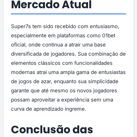
Mercado Atual
Super7s tem sido recebido com entusiasmo,
especialmente em plataformas como 01bet
oficial, onde continua a atrair uma base
diversificada de jogadores. Sua combinação de
elementos clássicos com funcionalidades
modernas atrai uma ampla gama de entusiastas
de jogos de azar, enquanto sua simplicidade
garante que até mesmo os novos jogadores
possam aproveitar a experiência sem uma
curva de aprendizado íngreme.
Conclusão das