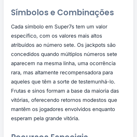
Símbolos e Combinações
Cada símbolo em Super7s tem um valor
específico, com os valores mais altos
atribuídos ao número sete. Os jackpots são
concedidos quando múltiplos números sete
aparecem na mesma linha, uma ocorrência
rara, mas altamente recompensadora para
aqueles que têm a sorte de testemunhá-lo.
Frutas e sinos formam a base da maioria das
vitórias, oferecendo retornos modestos que
mantêm os jogadores envolvidos enquanto
esperam pela grande vitória.