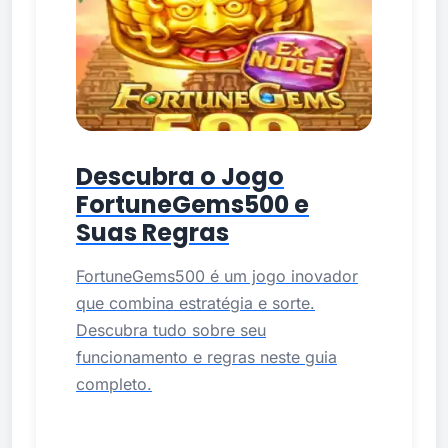
Descubra o Jogo
FortuneGems500 e
Suas Regras
FortuneGems500 é um jogo inovador
que combina estratégia e sorte.
Descubra tudo sobre seu
funcionamento e regras neste guia
completo.