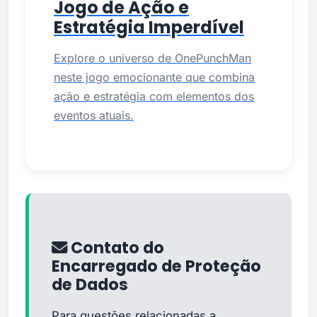
Jogo de Ação e
Estratégia Imperdível
Explore o universo de OnePunchMan
neste jogo emocionante que combina
ação e estratégia com elementos dos
eventos atuais.
Contato do
Encarregado de Proteção
de Dados
Para questões relacionadas a