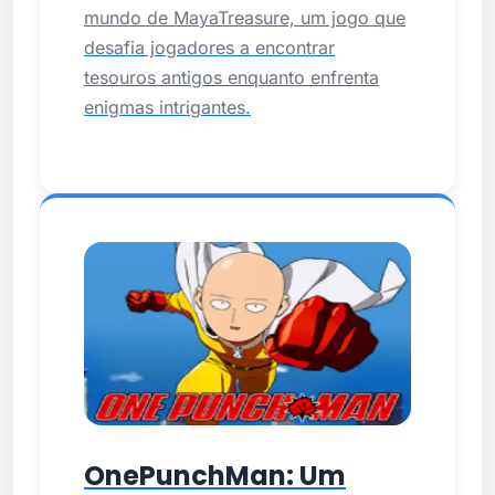
mundo de MayaTreasure, um jogo que
desafia jogadores a encontrar
tesouros antigos enquanto enfrenta
enigmas intrigantes.
OnePunchMan: Um