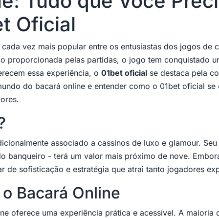
ne: Tudo que Você Prec
t Oficial
 cada vez mais popular entre os entusiastas dos jogos de c
o proporcionada pelas partidas, o jogo tem conquistado u
erecem essa experiência, o
01bet oficial
se destaca pela co
undo do bacará online e entender como o 01bet oficial s
ores.
?
icionalmente associado a cassinos de luxo e glamour. Seu o
do banqueiro - terá um valor mais próximo de nove. Embor
r de sofisticação e estratégia que atrai tanto jogadores ex
o Bacará Online
ine oferece uma experiência prática e acessível. A maioria