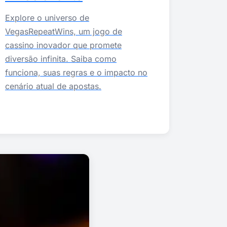
Explore o universo de
VegasRepeatWins, um jogo de
cassino inovador que promete
diversão infinita. Saiba como
funciona, suas regras e o impacto no
cenário atual de apostas.