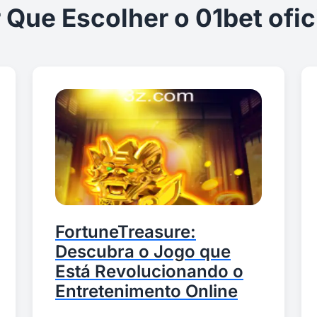
 Que Escolher o 01bet ofic
FortuneTreasure:
Descubra o Jogo que
Está Revolucionando o
Entretenimento Online