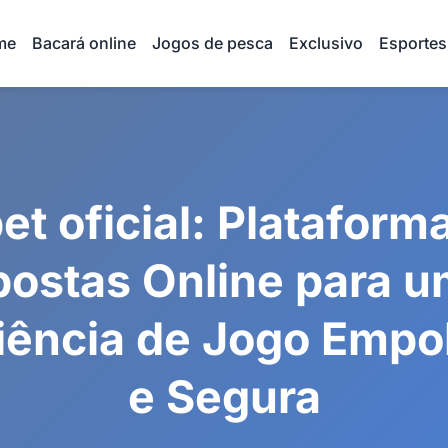
me
Bacará online
Jogos de pesca
Exclusivo
Esportes
et oficial: Plataform
ostas Online para 
iência de Jogo Empo
e Segura