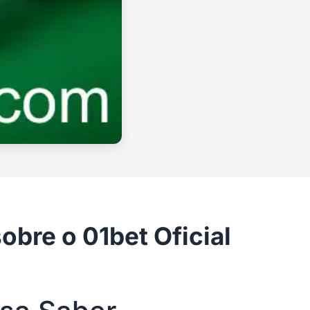
obre o 01bet Oficial