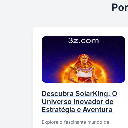
Por
Descubra SolarKing: O
Universo Inovador de
Estratégia e Aventura
Explore o fascinante mundo de