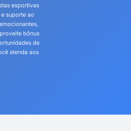
stas esportivas
 e suporte ao
e emocionantes,
Aproveite bônus
ortunidades de
você atenda aos