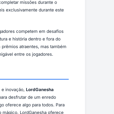
 completar missões durante o
eis exclusivamente durante este
ogadores competem em desafios
ura e história dentro e fora do
m prêmios atraentes, mas também
ável entre os jogadores.
o e inovação,
LordGanesha
para desfrutar de um enredo
go oferece algo para todos. Para
o mágico, LordGanesha oferece