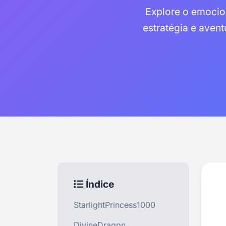
Explore o emocio
estratégia e aven
Índice
StarlightPrincess1000
DivineDragon