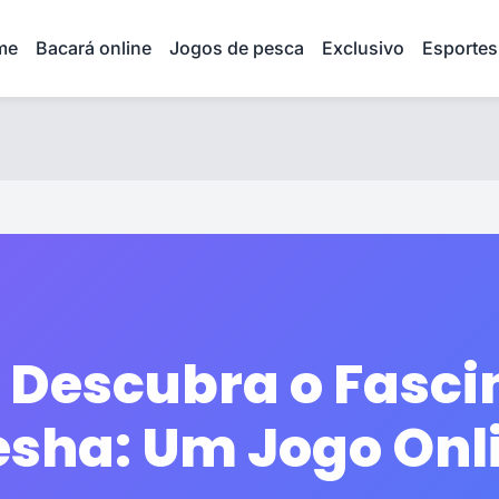
me
Bacará online
Jogos de pesca
Exclusivo
Esportes
l: Descubra o Fas
sha: Um Jogo Onl