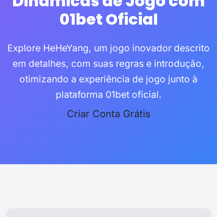
Dinâmicas de Jogo com
01bet Oficial
Explore HeHeYang, um jogo inovador descrito
em detalhes, com suas regras e introdução,
otimizando a experiência de jogo junto à
plataforma 01bet oficial.
Criar Conta Grátis