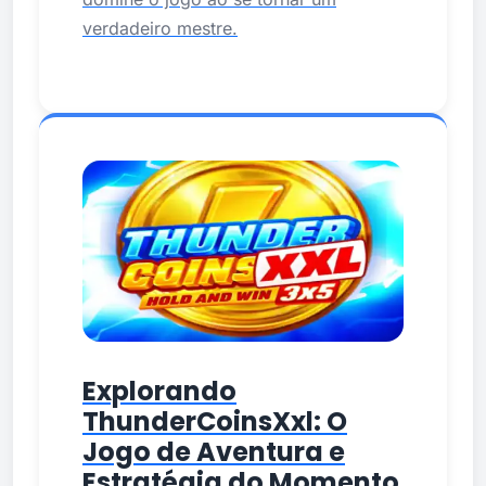
verdadeiro mestre.
Explorando
ThunderCoinsXxl: O
Jogo de Aventura e
Estratégia do Momento