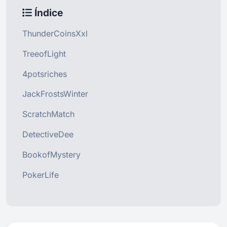
Índice
ThunderCoinsXxl
TreeofLight
4potsriches
JackFrostsWinter
ScratchMatch
DetectiveDee
BookofMystery
PokerLife