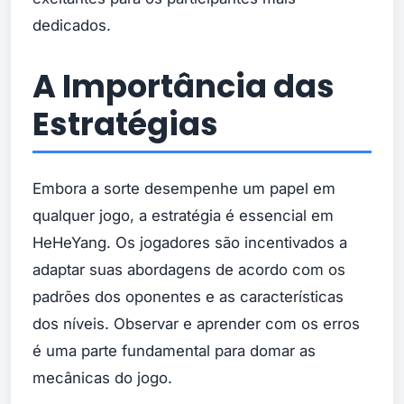
dedicados.
A Importância das
Estratégias
Embora a sorte desempenhe um papel em
qualquer jogo, a estratégia é essencial em
HeHeYang. Os jogadores são incentivados a
adaptar suas abordagens de acordo com os
padrões dos oponentes e as características
dos níveis. Observar e aprender com os erros
é uma parte fundamental para domar as
mecânicas do jogo.