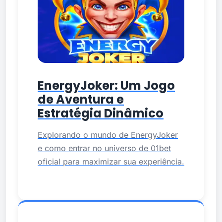
EnergyJoker: Um Jogo
de Aventura e
Estratégia Dinâmico
Explorando o mundo de EnergyJoker
e como entrar no universo de 01bet
oficial para maximizar sua experiência.