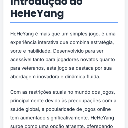
Introdução ao
HeHeYang
HeHeYang é mais que um simples jogo, é uma
experiência interativa que combina estratégia,
sorte e habilidade. Desenvolvido para ser
acessível tanto para jogadores novatos quanto
para veteranos, este jogo se destaca por sua
abordagem inovadora e dinâmica fluida.
Com as restrições atuais no mundo dos jogos,
principalmente devido às preocupações com a
saúde global, a popularidade de jogos online
tem aumentado significativamente. HeHeYang
surge como uma opção atraente, oferecendo