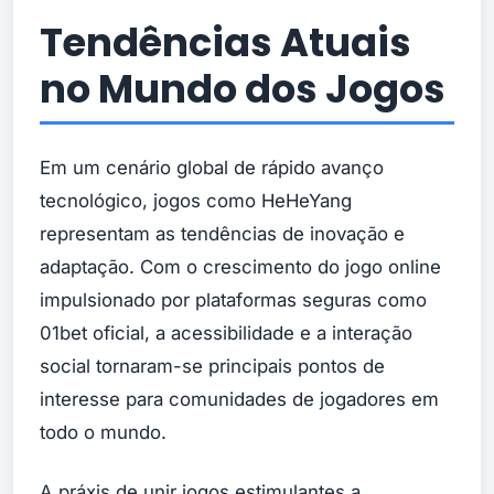
Tendências Atuais
no Mundo dos Jogos
Em um cenário global de rápido avanço
tecnológico, jogos como HeHeYang
representam as tendências de inovação e
adaptação. Com o crescimento do jogo online
impulsionado por plataformas seguras como
01bet oficial, a acessibilidade e a interação
social tornaram-se principais pontos de
interesse para comunidades de jogadores em
todo o mundo.
A práxis de unir jogos estimulantes a