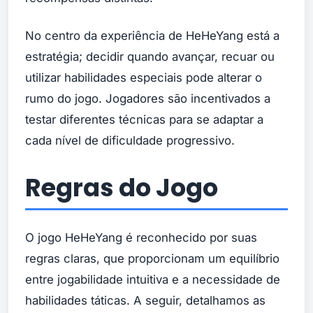
No centro da experiência de HeHeYang está a
estratégia; decidir quando avançar, recuar ou
utilizar habilidades especiais pode alterar o
rumo do jogo. Jogadores são incentivados a
testar diferentes técnicas para se adaptar a
cada nível de dificuldade progressivo.
Regras do Jogo
O jogo HeHeYang é reconhecido por suas
regras claras, que proporcionam um equilíbrio
entre jogabilidade intuitiva e a necessidade de
habilidades táticas. A seguir, detalhamos as