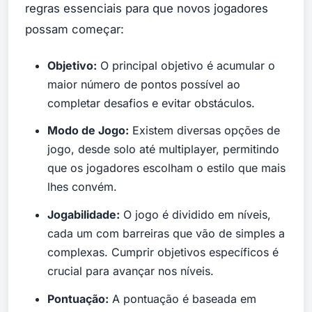
regras essenciais para que novos jogadores
possam começar:
Objetivo:
O principal objetivo é acumular o
maior número de pontos possível ao
completar desafios e evitar obstáculos.
Modo de Jogo:
Existem diversas opções de
jogo, desde solo até multiplayer, permitindo
que os jogadores escolham o estilo que mais
lhes convém.
Jogabilidade:
O jogo é dividido em níveis,
cada um com barreiras que vão de simples a
complexas. Cumprir objetivos específicos é
crucial para avançar nos níveis.
Pontuação:
A pontuação é baseada em