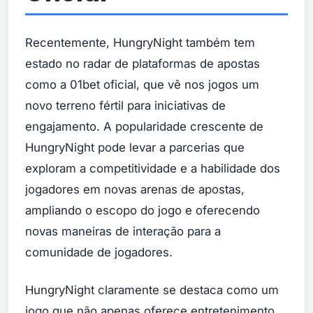
Recentemente, HungryNight também tem
estado no radar de plataformas de apostas
como a 01bet oficial, que vê nos jogos um
novo terreno fértil para iniciativas de
engajamento. A popularidade crescente de
HungryNight pode levar a parcerias que
exploram a competitividade e a habilidade dos
jogadores em novas arenas de apostas,
ampliando o escopo do jogo e oferecendo
novas maneiras de interação para a
comunidade de jogadores.
HungryNight claramente se destaca como um
jogo que não apenas oferece entretenimento,