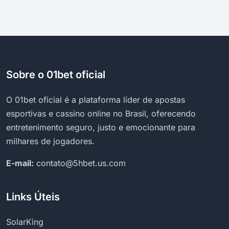
Sobre o 01bet oficial
O 01bet oficial é a plataforma líder de apostas
esportivas e cassino online no Brasil, oferecendo
entretenimento seguro, justo e emocionante para
milhares de jogadores.
E-mail:
contato@5hbet.us.com
Links Úteis
SolarKing