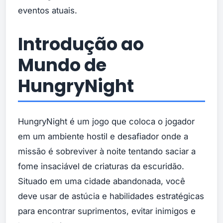
eventos atuais.
Introdução ao
Mundo de
HungryNight
HungryNight é um jogo que coloca o jogador
em um ambiente hostil e desafiador onde a
missão é sobreviver à noite tentando saciar a
fome insaciável de criaturas da escuridão.
Situado em uma cidade abandonada, você
deve usar de astúcia e habilidades estratégicas
para encontrar suprimentos, evitar inimigos e