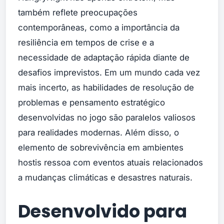
também reflete preocupações
contemporâneas, como a importância da
resiliência em tempos de crise e a
necessidade de adaptação rápida diante de
desafios imprevistos. Em um mundo cada vez
mais incerto, as habilidades de resolução de
problemas e pensamento estratégico
desenvolvidas no jogo são paralelos valiosos
para realidades modernas. Além disso, o
elemento de sobrevivência em ambientes
hostis ressoa com eventos atuais relacionados
a mudanças climáticas e desastres naturais.
Desenvolvido para