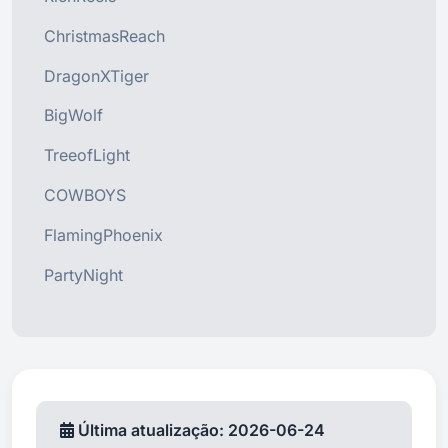
ChristmasReach
DragonXTiger
BigWolf
TreeofLight
COWBOYS
FlamingPhoenix
PartyNight
Última atualização: 2026-06-24