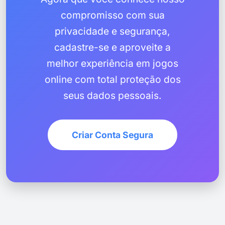
compromisso com sua
privacidade e segurança,
cadastre-se e aproveite a
melhor experiência em jogos
online com total proteção dos
seus dados pessoais.
Criar Conta Segura