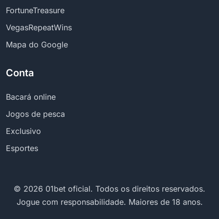
FortuneTreasure
VegasRepeatWins
Mapa do Google
Conta
Bacará online
Jogos de pesca
Exclusivo
Esportes
© 2026 01bet oficial. Todos os direitos reservados.
Jogue com responsabilidade. Maiores de 18 anos.