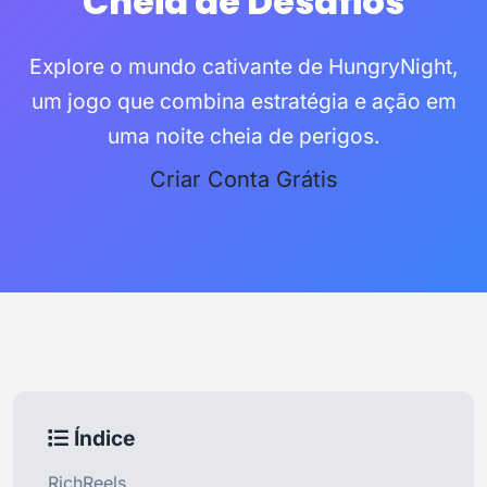
Cheia de Desafios
Explore o mundo cativante de HungryNight,
um jogo que combina estratégia e ação em
uma noite cheia de perigos.
Criar Conta Grátis
Índice
RichReels