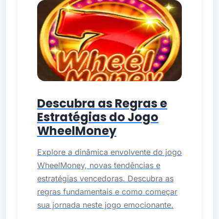
Descubra as Regras e
Estratégias do Jogo
WheelMoney
Explore a dinâmica envolvente do jogo
WheelMoney, novas tendências e
estratégias vencedoras. Descubra as
regras fundamentais e como começar
sua jornada neste jogo emocionante.