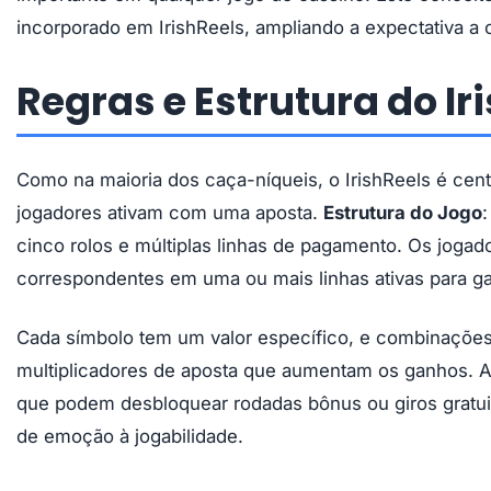
incorporado em IrishReels, ampliando a expectativa a c
Regras e Estrutura do Ir
Como na maioria dos caça-níqueis, o IrishReels é cent
jogadores ativam com uma aposta.
Estrutura do Jogo
cinco rolos e múltiplas linhas de pagamento. Os joga
correspondentes em uma ou mais linhas ativas para g
Cada símbolo tem um valor específico, e combinaçõe
multiplicadores de aposta que aumentam os ganhos. A
que podem desbloquear rodadas bônus ou giros gratu
de emoção à jogabilidade.