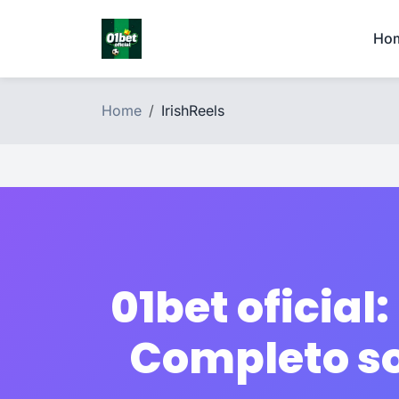
Ho
Home
IrishReels
01bet oficial
Completo so