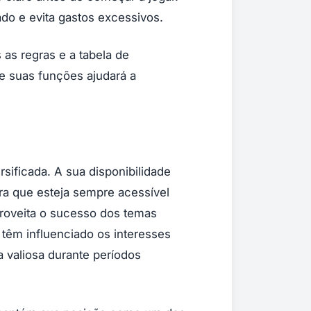
do e evita gastos excessivos.
 as regras e a tabela de
e suas funções ajudará a
rsificada. A sua disponibilidade
ra que esteja sempre acessível
proveita o sucesso dos temas
têm influenciado os interesses
 valiosa durante períodos