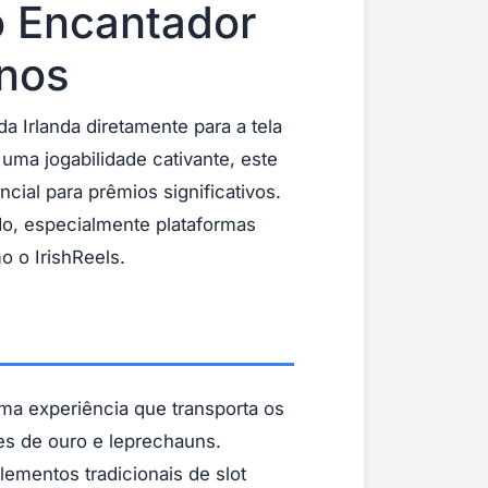
o Encantador
nos
a Irlanda diretamente para a tela
uma jogabilidade cativante, este
cial para prêmios significativos.
do, especialmente plataformas
o o IrishReels.
s
ma experiência que transporta os
tes de ouro e leprechauns.
ementos tradicionais de slot