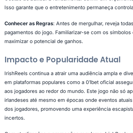
Isso garante que o entretenimento permaneça controla
Conhecer as Regras
: Antes de mergulhar, reveja todas
pagamentos do jogo. Familiarizar-se com os símbolos 
maximizar o potencial de ganhos.
Impacto e Popularidade Atual
IrishReels continua a atrair uma audiência ampla e dive
em plataformas populares como a 01bet oficial assegu
aos jogadores ao redor do mundo. Este jogo não só a
irlandeses até mesmo em épocas onde eventos atuais 
dos jogadores, promovendo uma experiência escapista
incertos.