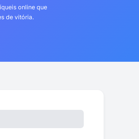
queis online que
 de vitória.