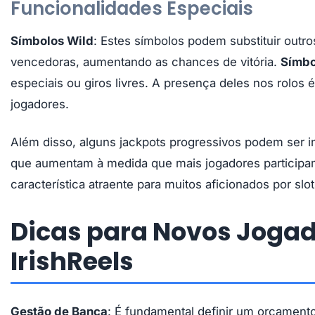
Funcionalidades Especiais
Símbolos Wild
: Estes símbolos podem substituir outr
vencedoras, aumentando as chances de vitória.
Símbo
especiais ou giros livres. A presença deles nos rolos
jogadores.
Além disso, alguns jackpots progressivos podem ser 
que aumentam à medida que mais jogadores participa
característica atraente para muitos aficionados por slot
Dicas para Novos Jogad
IrishReels
Gestão de Banca
: É fundamental definir um orçamento