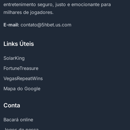
entretenimento seguro, justo e emocionante para
milhares de jogadores.
E-mail:
contato@5hbet.us.com
Links Úteis
SolarKing
FortuneTreasure
VegasRepeatWins
Mapa do Google
Conta
Bacará online
Jogos de pesca