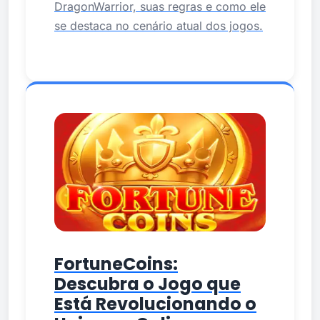
DragonWarrior, suas regras e como ele
se destaca no cenário atual dos jogos.
FortuneCoins:
Descubra o Jogo que
Está Revolucionando o