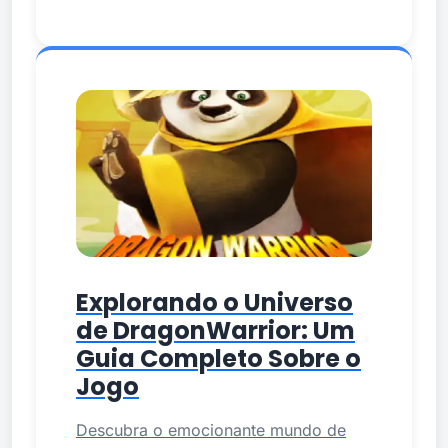
Explorando o Universo
de DragonWarrior: Um
Guia Completo Sobre o
Jogo
Descubra o emocionante mundo de