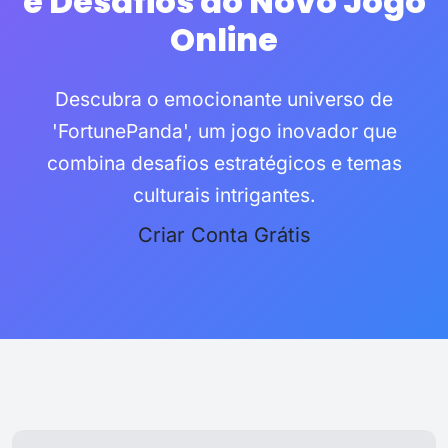
e Desafios do Novo Jogo
Online
Descubra o emocionante universo de
'FortunePanda', um jogo inovador que
combina desafios estratégicos e temas
culturais intrigantes.
Criar Conta Grátis