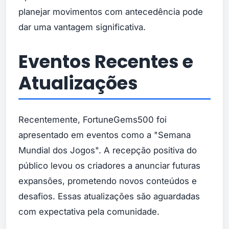
planejar movimentos com antecedência pode
dar uma vantagem significativa.
Eventos Recentes e
Atualizações
Recentemente, FortuneGems500 foi
apresentado em eventos como a "Semana
Mundial dos Jogos". A recepção positiva do
público levou os criadores a anunciar futuras
expansões, prometendo novos conteúdos e
desafios. Essas atualizações são aguardadas
com expectativa pela comunidade.