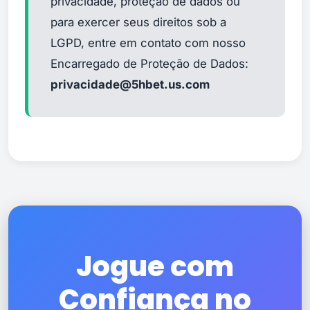
privacidade, proteção de dados ou
para exercer seus direitos sob a
LGPD, entre em contato com nosso
Encarregado de Proteção de Dados:
privacidade@5hbet.us.com
Jogue com
Confiança no