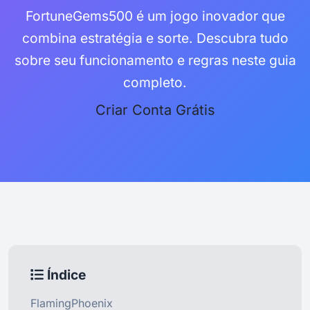
FortuneGems500 é um jogo inovador que
combina estratégia e sorte. Descubra tudo
sobre seu funcionamento e regras neste guia
completo.
Criar Conta Grátis
Índice
FlamingPhoenix