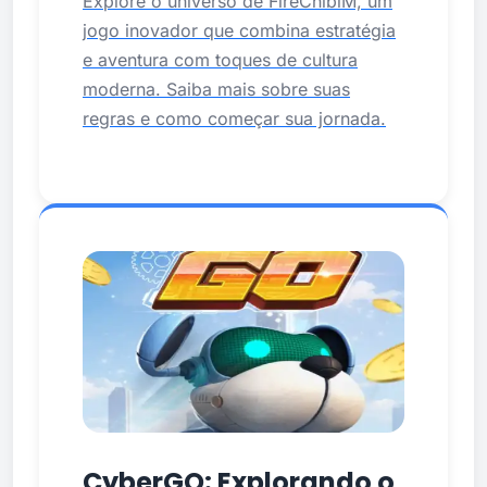
Explore o universo de FireChibiM, um
jogo inovador que combina estratégia
e aventura com toques de cultura
moderna. Saiba mais sobre suas
regras e como começar sua jornada.
CyberGO: Explorando o