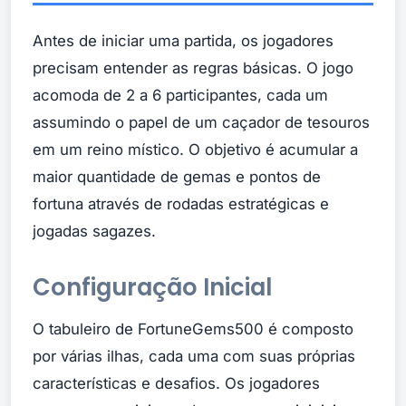
Antes de iniciar uma partida, os jogadores
precisam entender as regras básicas. O jogo
acomoda de 2 a 6 participantes, cada um
assumindo o papel de um caçador de tesouros
em um reino místico. O objetivo é acumular a
maior quantidade de gemas e pontos de
fortuna através de rodadas estratégicas e
jogadas sagazes.
Configuração Inicial
O tabuleiro de FortuneGems500 é composto
por várias ilhas, cada uma com suas próprias
características e desafios. Os jogadores