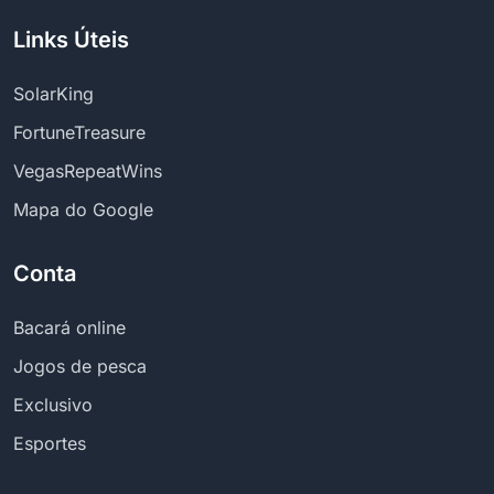
Links Úteis
SolarKing
FortuneTreasure
VegasRepeatWins
Mapa do Google
Conta
Bacará online
Jogos de pesca
Exclusivo
Esportes