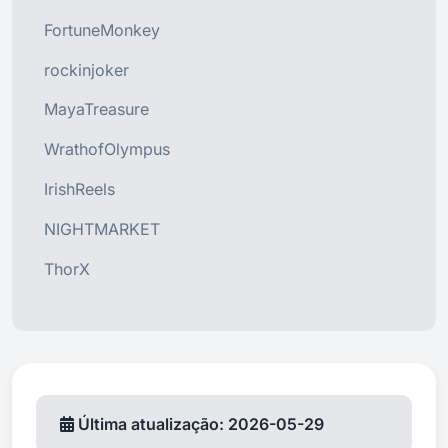
FortuneMonkey
rockinjoker
MayaTreasure
WrathofOlympus
IrishReels
NIGHTMARKET
ThorX
Última atualização: 2026-05-29