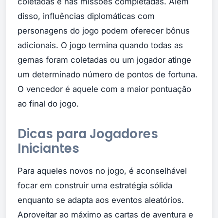
coletadas e nas missões completadas. Além
disso, influências diplomáticas com
personagens do jogo podem oferecer bônus
adicionais. O jogo termina quando todas as
gemas foram coletadas ou um jogador atinge
um determinado número de pontos de fortuna.
O vencedor é aquele com a maior pontuação
ao final do jogo.
Dicas para Jogadores
Iniciantes
Para aqueles novos no jogo, é aconselhável
focar em construir uma estratégia sólida
enquanto se adapta aos eventos aleatórios.
Aproveitar ao máximo as cartas de aventura e