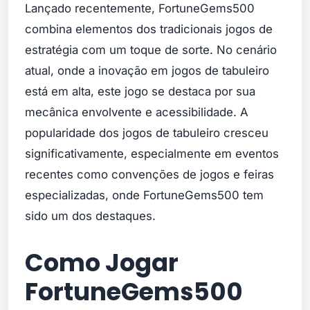
Lançado recentemente, FortuneGems500
combina elementos dos tradicionais jogos de
estratégia com um toque de sorte. No cenário
atual, onde a inovação em jogos de tabuleiro
está em alta, este jogo se destaca por sua
mecânica envolvente e acessibilidade. A
popularidade dos jogos de tabuleiro cresceu
significativamente, especialmente em eventos
recentes como convenções de jogos e feiras
especializadas, onde FortuneGems500 tem
sido um dos destaques.
Como Jogar
FortuneGems500