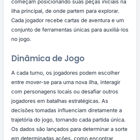
começam posicionando suas peças iniciais na
ilha principal, de onde partem para explorar.
Cada jogador recebe cartas de aventura e um
conjunto de ferramentas únicas para auxiliá-los
no jogo.
Dinâmica de Jogo
A cada turno, os jogadores podem escolher
entre mover-se para uma nova ilha, interagir
com personagens locais ou desafiar outros
jogadores em batalhas estratégicas. As
decisões tomadas influenciam diretamente a
trajetória do jogo, tornando cada partida única.
Os dados são lançados para determinar a sorte
em determinadas ações, como encontrar